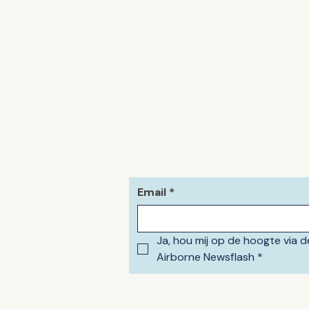
Email
*
Ja, hou mij op de hoogte via de
Airborne Newsflash
*