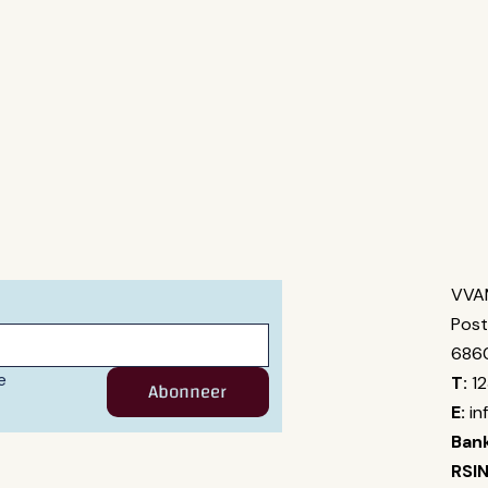
VVA
Post
686
 
T:
1
Abonneer
E:
in
Bank
RSIN