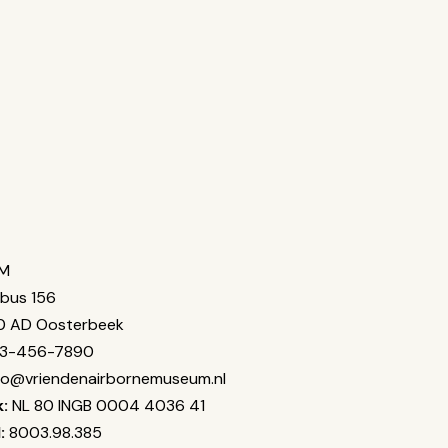
M
bus 156
0 AD Oosterbeek
23-456-7890
fo@vriendenairbornemuseum.nl
:
NL 80 INGB 0004 4036 41
:
8003.98.385