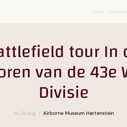
Home
Lid word
ttlefield tour In
oren van de 43e
Divisie
za 29 aug
  |  
Airborne Museum Hartenstein