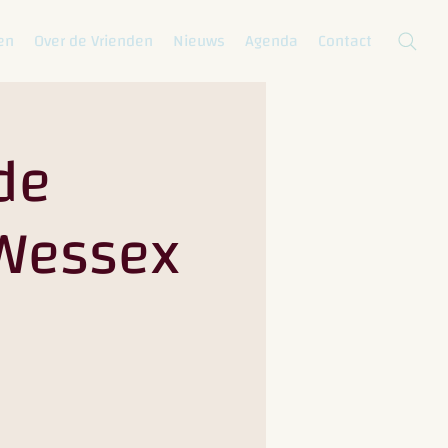
en
Over de Vrienden
Nieuws
Agenda
Contact
 de
 Wessex