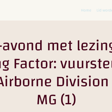
Home
Lid word
avond met lezing
g Factor: vuurst
Airborne Division
MG (1)