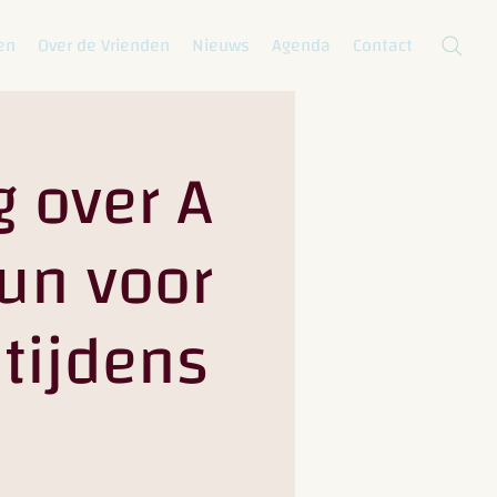
en
Over de Vrienden
Nieuws
Agenda
Contact
 over A
eun voor
 tijdens